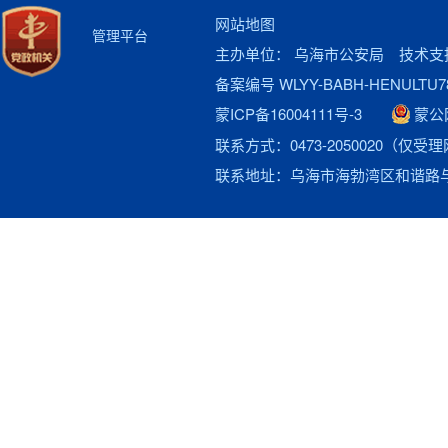
网站地图
管理平台
主办单位： 乌海市公安局 技术
备案编号 WLYY-BABH-HENULTU7
蒙ICP备16004111号-3
蒙公网
联系方式：0473-2050020（
联系地址：乌海市海勃湾区和谐路