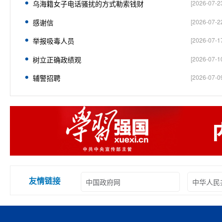
乌海籍女子电话骚扰的方式勒索钱财
[
2026-07-2
感谢信
[
2026-07-2
举报吸毒人员
[
2026-07-1
树立正确政绩观
[
2026-07-1
辅警招聘
[
2026-07-0
友情链接
中国政府网
中华人民