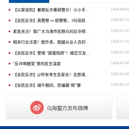
[
2026-08-03
【以案说险】暑期反诈重磅警示！小小手机藏大风险，三起游戏诈骗案最高被骗19万元
[
2026-07-27
【全民反诈】真警察 vs 假警察，3句话就能识破！
[
2026-07-21
紧急关注！致广大乌海市民群众的反诈预警提示
[
2026-07-21
相关行业注意！致外卖、跑腿从业人员的紧急反诈预警提示
[
2026-07-13
【全民反诈】警惕 “甜蜜陷阱”！婚恋交友类电信网络诈骗预警
[
2026-07-06
“反诈唤醒室”里的民生温度
[
2026-06-29
【全民反诈】@所有考生及家长！志愿填报，这些“骗局”要警惕！
[
2026-06-22
【全民反诈】端午期间，防骗最“粽”要